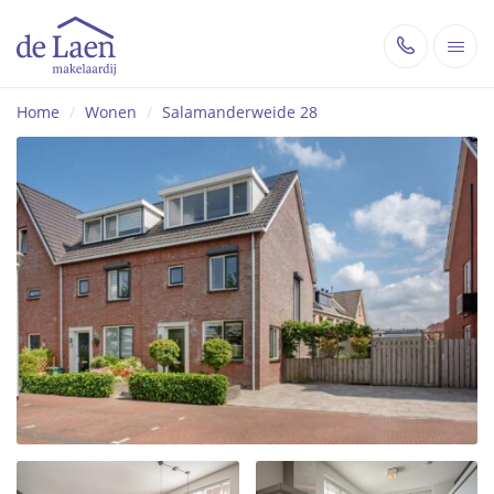
Home
/
Wonen
/
Salamanderweide 28