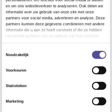
en om ons websiteverkeer te analyseren. Ook delen we
informatie over uw gebruik van onze site met onze
partners voor social media, adverteren en analyse. Deze
partners kunnen deze gegevens combineren met andere
Heb je vragen? Of
informatie die u aan ze heeft verstrekt of die ze hebben
wil je even
verzameld op basis van uw gebruik van hun services.
binnenkijken?
Toestemmingsselectie
Neem vrijblijvend contact
Noodzakelijk
met ons op
(015) 361 51 90
Voorkeuren
info@delaen.nl
Statistieken
Download de brochure
Marketing
Bekijk op het gemak de brochure van