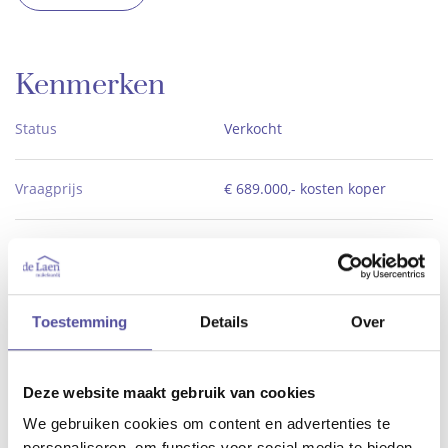
Kenmerken
Status
Verkocht
Vraagprijs
€ 689.000,- kosten koper
2
Woonoppervlakte
ca. 134 m
Aantal slaapkamers
5
Toestemming
Details
Over
Bouwjaar
2015
Deze website maakt gebruik van cookies
We gebruiken cookies om content en advertenties te
Meer kenmerken
personaliseren, om functies voor social media te bieden