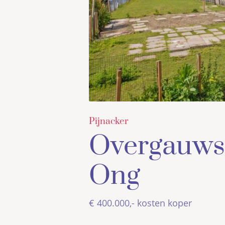
Pijnacker
Overgauw
Ong
€ 400.000,- kosten koper