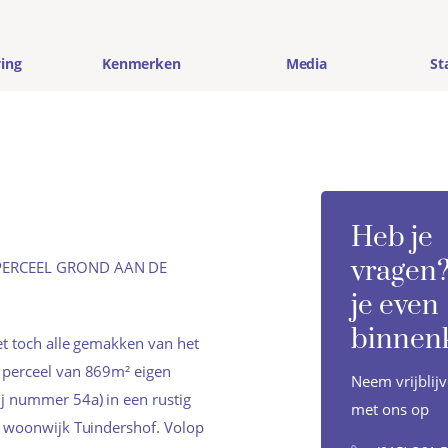
ing
Kenmerken
Media
St
Heb je
vragen?
PERCEEL GROND AAN DE
je even
binnen
et toch alle gemakken van het
 perceel van 869m² eigen
Neem vrijblij
j nummer 54a) in een rustig
met ons op
e woonwijk Tuindershof. Volop