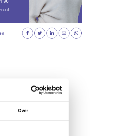
51 90
en.nl
en
Over