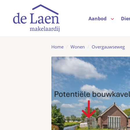
Aanbod
Die
Home
/
Wonen
/
Overgauwseweg