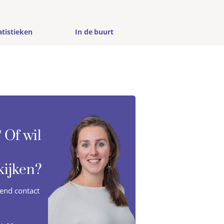
atistieken
In de buurt
 Of wil
kijken?
vend contact