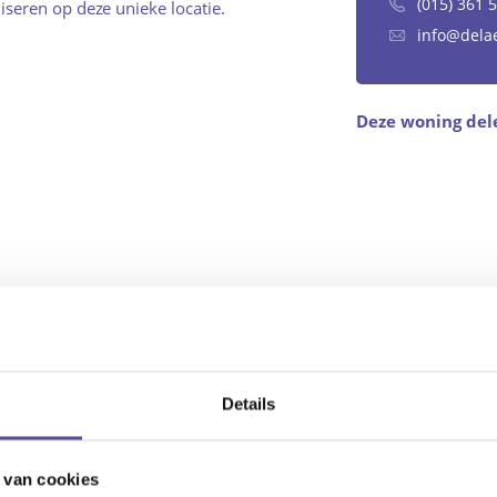
(015) 361 
seren op deze unieke locatie.
info@dela
Deze woning del
kocht
0.000,- kosten koper
Details
 van cookies