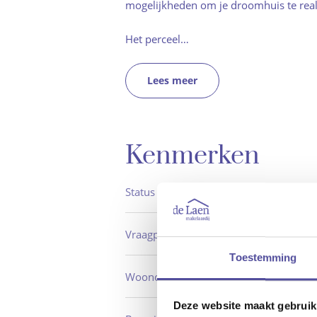
mogelijkheden om je droomhuis te reali
Het perceel…
Lees meer
Kenmerken
Status
Ver
Vraagprijs
€ 40
Toestemming
Woonoppervlakte
ca.
Deze website maakt gebruik