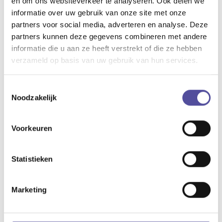
en om ons websiteverkeer te analyseren. Ook delen we
informatie over uw gebruik van onze site met onze
partners voor social media, adverteren en analyse. Deze
partners kunnen deze gegevens combineren met andere
Heb je vragen? Of
informatie die u aan ze heeft verstrekt of die ze hebben
wil je even
verzameld op basis van uw gebruik van hun services.
binnenkijken?
Neem vrijblijvend contact
Toestemmingsselectie
met ons op
Noodzakelijk
(015) 361 51 90
info@delaen.nl
Voorkeuren
Statistieken
Download de brochure
Bekijk op het gemak de brochure van
Marketing
deze woning