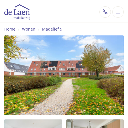
Home
/
Wonen
/
Madelief 9