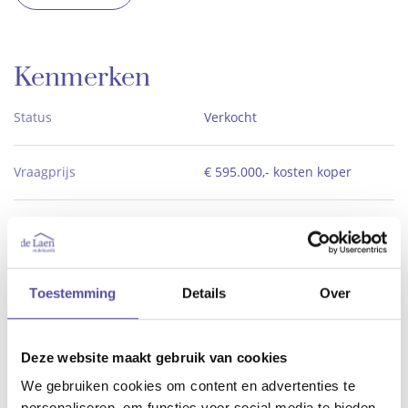
Kenmerken
Status
Verkocht
Vraagprijs
€ 595.000,- kosten koper
2
Woonoppervlakte
ca. 127 m
Aantal slaapkamers
4
Toestemming
Details
Over
Bouwjaar
1998
Deze website maakt gebruik van cookies
We gebruiken cookies om content en advertenties te
Meer kenmerken
personaliseren, om functies voor social media te bieden