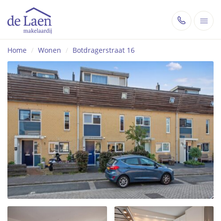
Home
/
Wonen
/
Botdragerstraat 16