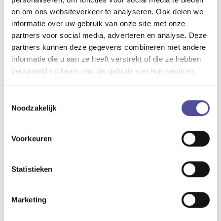
en om ons websiteverkeer te analyseren. Ook delen we
informatie over uw gebruik van onze site met onze
partners voor social media, adverteren en analyse. Deze
partners kunnen deze gegevens combineren met andere
Heb je vragen? Of
informatie die u aan ze heeft verstrekt of die ze hebben
wil je even
verzameld op basis van uw gebruik van hun services.
binnenkijken?
Toestemmingsselectie
Neem vrijblijvend contact
Noodzakelijk
met ons op
(015) 361 51 90
Voorkeuren
info@delaen.nl
Statistieken
Download de brochure
Marketing
Bekijk op het gemak de brochure van