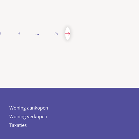
8
9
…
25
Woning aankopen
Woning verkopen
Taxaties