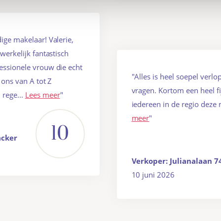
ige makelaar! Valerie,
werkelijk fantastisch
essionele vrouw die echt
"Alles is heel soepel verlo
 ons van A tot Z
vragen. Kortom een heel f
rege...
Lees meer
"
iedereen in de regio deze 
meer
"
10
acker
Verkoper: Julianalaan 
10 juni 2026