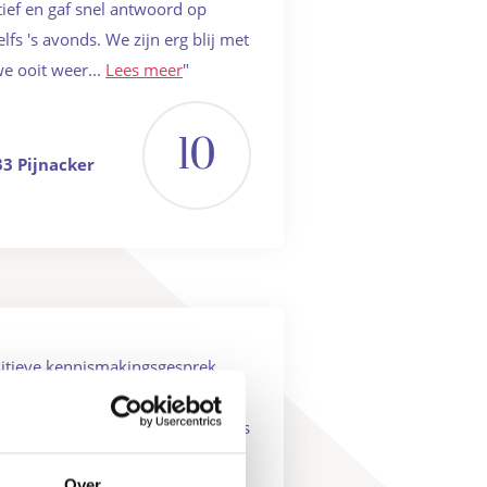
tief en gaf snel antwoord op
fs 's avonds. We zijn erg blij met
e ooit weer...
Lees meer
"
10
33 Pijnacker
ositieve kennismakingsgesprek
en in dit makelaarskantoor. Dit is
 elkaar is ingespeeld. Veel kennis
nonsense mentaliteit. Er wordt
Over