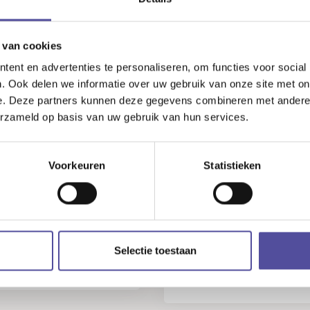
snel gereageerd, de lijnen 
 van cookies
Verkoper Hofzicht 8 Pij
ent en advertenties te personaliseren, om functies voor social
08 juli 2026
. Ook delen we informatie over uw gebruik van onze site met on
e. Deze partners kunnen deze gegevens combineren met andere i
erzameld op basis van uw gebruik van hun services.
 Deze makelaar is echt
izen voor ons gekocht en
Voorkeuren
Statistieken
"Perfect! ...
Lees meer
"
10
Verkoper Goudenregens
Pijnacker
Selectie toestaan
17 juni 2026