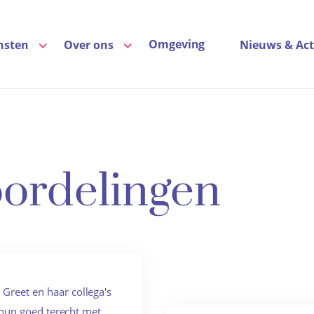
Omgeving
nsten
Over ons
Nieuws & Act
ordelingen
reet en haar collega's
j hun goed terecht met