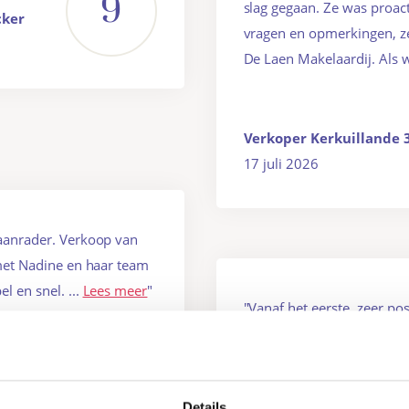
9
slag gegaan. Ze was proac
cker
vragen en opmerkingen, zel
De Laen Makelaardij. Als w
Verkoper Kerkuillande 
17 juli 2026
 aanrader. Verkoop van
 met Nadine en haar team
el en snel. ...
Lees meer
"
"Vanaf het eerste, zeer p
direct het volste vertrouw
10
een topteam dat perfect op
van zaken en een fijne no-
Details