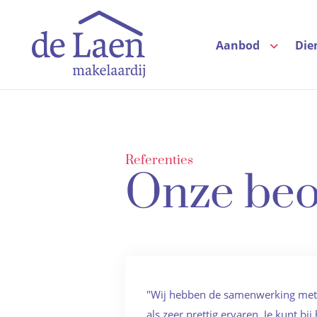
Aanbod
Die
Referenties
Onze beo
"Wij hebben de samenwerking met G
als zeer prettig ervaren. Je kunt bi