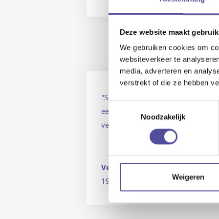
Deze website maakt gebruik
We gebruiken cookies om cont
websiteverkeer te analyseren
media, adverteren en analys
verstrekt of die ze hebben v
"Super geregeld en vooral ook snel
Toestemmingsselectie
een aanrader hoor Al meerdere hu
Noodzakelijk
verkocht ...
Lees meer
"
Verkoper: Emmapark 177
Weigeren
19 juni 2026