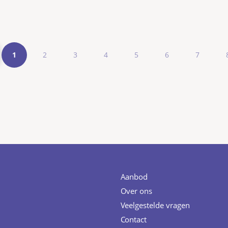
1
2
3
4
5
6
7
Aanbod
Over ons
Veelgestelde vragen
Contact