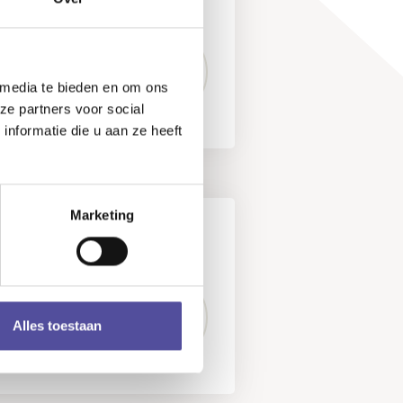
...
Lees meer
"
10
nacker
 media te bieden en om ons
ze partners voor social
nformatie die u aan ze heeft
Marketing
ingel 25
10
Alles toestaan