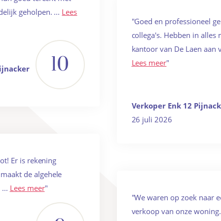
elijk geholpen. ...
Lees
"Goed en professioneel g
collega's. Hebben in alle
kantoor van De Laen aan v
10
Lees meer
"
ijnacker
Verkoper Enk 12 Pijnac
26 juli 2026
ot! Er is rekening
 maakt de algehele
 ...
Lees meer
"
"We waren op zoek naar e
verkoop van onze woning. 