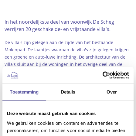
In het noordelijkste deel van woonwijk De Scheg
verrijzen 20 geschakelde- en vrijstaande villa's.
De villa's zijn gelegen aan de zijde van het bestaande
Molenpad. De laantjes waaraan de villa's zijn gelegen krijgen
een groene en auto-luwe inrichting. De architectuur van de
villa's sluit aan bij de woningen in het overige deel van de
nieuwe wijk en kenmerkt zich door toepassing van natuurlijke
materialen. De villa's hebben een modern-boerse
architectuurstijl. Dat houdt in dat er moderne elementen en
Toestemming
Details
Over
boerse elementen in de woningen toegepast worden. Denk bij
moderne elementen bijvoorbeeld aan grote stalen kozijnen,
verbijzonderingen in metselwerk, verticale accenten in de
Deze website maakt gebruik van cookies
gevels, grote ramen en houtwerk op gevels. En bij boerse
elementen aan raamluiken, ‘barn’ deuren, gootklossen,
We gebruiken cookies om content en advertenties te
roedeverdelingen in ramen en bijzondere kapvormen die iets
personaliseren, om functies voor social media te bieden