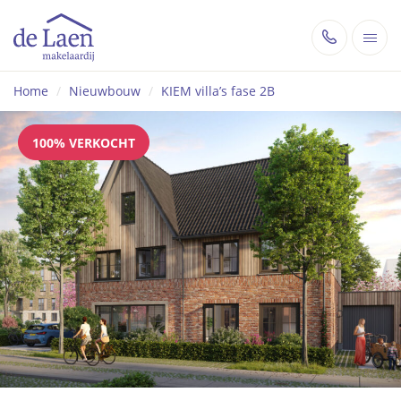
Home
/
Nieuwbouw
/
KIEM villa’s fase 2B
100% VERKOCHT