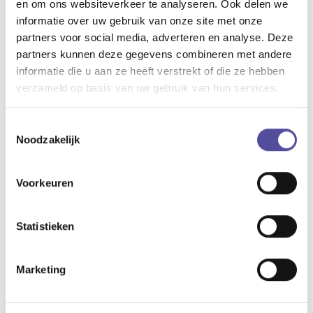
weg hebben van de boerse schuur.
en om ons websiteverkeer te analyseren. Ook delen we
Het contrast tussen het landschap en de architectuur zal de
informatie over uw gebruik van onze site met onze
natuurlijke beleving optimaliseren. Het kleurgebruik van de
partners voor social media, adverteren en analyse. Deze
materialen die worden toegepast in de woningen is in (lokale)
partners kunnen deze gegevens combineren met andere
aardetinten die refereren naar het landschap. Op sommige
informatie die u aan ze heeft verstrekt of die ze hebben
plekken zijn de materialen iets donkerder, daarmee worden
verzameld op basis van uw gebruik van hun services.
bepaalde architectonische elementen extra benadrukt.
Alle villa's in KIEM worden voorzien van een individuele
Toestemmingsselectie
woninginstallatie. Deze installatie komt bij aankoop van de
Noodzakelijk
woning volledig in eigendom van de woningeigenaar. De
woningen voldoen aan de laatste bouweisen uit Het
Voorkeuren
Bouwbesluit en zijn dus gasloos en zeer energiezuinig.
Statistieken
Marketing