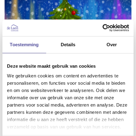
Toestemming
Details
Over
Deze website maakt gebruik van cookies
We gebruiken cookies om content en advertenties te
personaliseren, om functies voor social media te bieden
en om ons websiteverkeer te analyseren. Ook delen we
informatie over uw gebruik van onze site met onze
partners voor social media, adverteren en analyse. Deze
partners kunnen deze gegevens combineren met andere
informatie die u aan ze heeft verstrekt of die ze hebben
Vrijdag 22 december: gesloten vanaf 16:00 uur
verzameld op basis van uw gebruik van hun services.
Maandag 25 december: gesloten