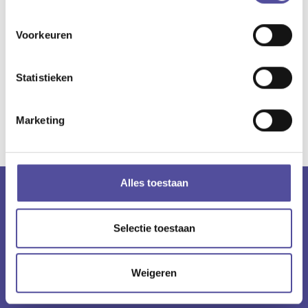
het vertrouwen in ons kantoor! Wij staan in ieder geval met
veel positiviteit en een brede glimlach voor jou klaar in 2023!
Voorkeuren
Statistieken
Deel dit artikel
Marketing
Terug naar overzicht
Alles toestaan
Selectie toestaan
Weigeren