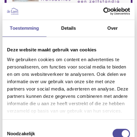
Toestemming
Details
Over
Deze website maakt gebruik van cookies
We gebruiken cookies om content en advertenties te
personaliseren, om functies voor social media te bieden
en om ons websiteverkeer te analyseren. Ook delen we
informatie over uw gebruik van onze site met onze
partners voor social media, adverteren en analyse. Deze
Altijd leuk om op 31 december terug te kijken op het
partners kunnen deze gegevens combineren met andere
afgelopen jaar. Wat hebben we een mooi en succesvol 2022
informatie die u aan ze heeft verstrekt of die ze hebben
achter de rug. Heel veel mensen mogen helpen met de
verzameld op basis van uw gebruik van hun services.
verkoop en aankoop van hun nieuwe woning, woningen
getaxeerd en natuurlijk heel veel potentiële kopers ontmoet
Toestemmingsselectie
die hopelijk in 2023 hun droomhuis gaan vinden. Dank voor
Noodzakelijk